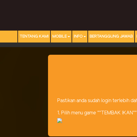
TENTANG KAMI
MOBILE
INFO
BERTANGGUNG JAWAB
Pastikan anda sudah login terlebih d
1. Pilih menu game ""TEMBAK IKAN""